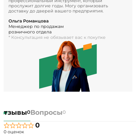
профессиональный инструмент, который
прослужит долгие годы. Могу организовать
доставку до дверей вашего предприятия.
Ольга Романцова
Менеджер по продажам
розничного отдела
* Консультация не обязывает вас к покупке
Отзывы
Вопросы
0
0
0
0 оценок