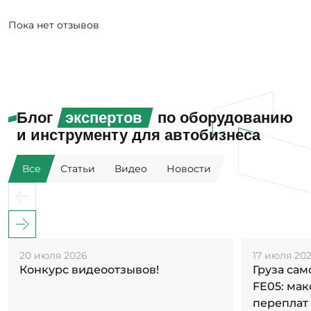
Пока нет отзывов
Блог
экспертов
по оборудованию
и инструменту для автобизнеса
Все
Статьи
Видео
Новости
20 июля 2026
17 июля 20
Конкурс видеоотзывов!
Груза са
FE05: ма
переплат