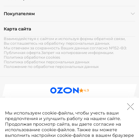
Покупателям
Карта сайта
Взаимодействуя с сайтом и используя формы обратной связи,
Вы соглашаетесь на обработку персональных данных.
Мы отвечаем за сохранность Ваших данных согласно №152-ФЗ:
Публичная оферта.
Запрет на копирование информации.
Политика обработки cookies
Политика обработки персональных данных
Положение по обработке персональных данных
4.9
4.9
Мы используем
cookie-файлы
, чтобы учесть ваши
4.8
предпочтения и улучшить работу на нашем сайте.
Продолжая просмотр сайта, вы даете согласие на
5.0
использование cookie-файлов. Также вы можете
выполнить настройки cookie-файлов в вашем браузере