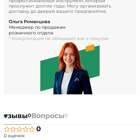
профессиональный инструмент, который
прослужит долгие годы. Могу организовать
доставку до дверей вашего предприятия.
Ольга Романцова
Менеджер по продажам
розничного отдела
* Консультация не обязывает вас к покупке
Отзывы
Вопросы
0
0
0
0 оценок