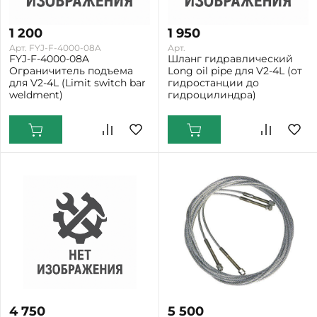
1 200
1 950
Арт. FYJ-F-4000-08A
Арт.
FYJ-F-4000-08A
Шланг гидравлический
Ограничитель подъема
Long oil pipe для V2-4L (от
для V2-4L (Limit switch bar
гидростанции до
weldment)
гидроцилиндра)
4 750
5 500