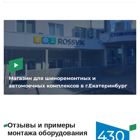
Магазин для шиноремонтных и
автомоечных комплексов в г.Екатеринбург
Отзывы и примеры
430
монтажа оборудования
Специалисты нашего Сервисного центра проводят
реализованных
проектов
монтаж и пусконаладку автосервисного и