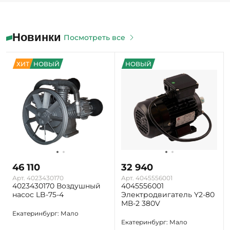
Новинки
Посмотреть все
ХИТ
НОВЫЙ
НОВЫЙ
46 110
32 940
Арт. 4023430170
Арт. 4045556001
4023430170 Воздушный
4045556001
насос LB-75-4
Электродвигатель Y2-80
МВ-2 380V
Екатеринбург: Мало
Екатеринбург: Мало