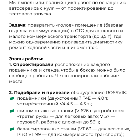
тестового запуска.
Задача
: превратить «голое» помещение (базовая
отделка и коммуникации) в СТО для легкового и
малого коммерческого транспорта (до 3,5 т), где
можно одновременно производить диагностику,
ремонт ходовой части и шиномонтаж.
Этапы работы:
1.
Спроектировали
расположение каждого
подъемника и стенда, чтобы в боксах можно было
свободно работать. Четко зонировали рабочие
места.
2.
Подобрали и привезли
оборудование ROSSVIK:
подъёмники (двухстоечный T4Е — 4,0 т,
четырёхстоечный V4 4.5 — 4,5 т);
шиномонтажные станки (V 626 с устройством
«третья рука» — для легковых авто; V 57 —
грузовой, работа с дисками до 56′′);
балансировочные станки (VT 63 — для легковых,
PRO VT 99 — для коммерческого транспорта);
Полный набор пневмо-, электро- и ручного
инструмента, верстаки, домкраты, компрессор.