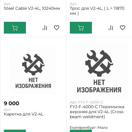
Арт.
Арт.
Steel Cable V2-4L, 10240мм
Трос для V2-4L, ( L = 11870
мм )
Арт. FYJ-F-4000-C
9 000
FYJ-F-4000-C Перемычка
Арт.
верхняя для V2-4L (Cross
Каретка для V2-4L
beam weldment)
Екатеринбург: Мало