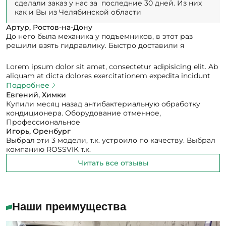
сделали заказ у нас за последние 30 дней. Из них
как и Вы из Челябинской области
Артур, Ростов-на-Дону
До него была механика у подъемников, в этот раз
решили взять гидравлику. Быстро доставили я
Lorem ipsum dolor sit amet, consectetur adipisicing elit. Ab
aliquam at dicta dolores exercitationem expedita incidunt
ipsam itaque nobis obcaecati odit praesentium, quam quia
Подробнее
reiciendis sed, suscipit tempore vel veniam.
Евгений, Химки
Купили месяц назад антибактериальную обработку
кондиционера. Оборудование отменное,
Профессиональное
Игорь, Оренбург
Выбрал эти 3 модели, т.к. устроило по качеству. Выбрал
компанию ROSSVIK т.к.
Читать все отзывы
Наши преимущества