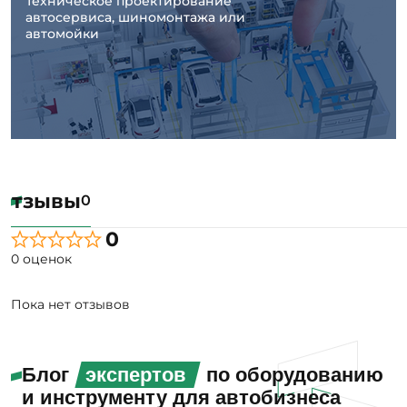
Отзывы
0
0
0 оценок
Пока нет отзывов
Блог
экспертов
по оборудованию
и инструменту для автобизнеса
Все
Статьи
Видео
Новости