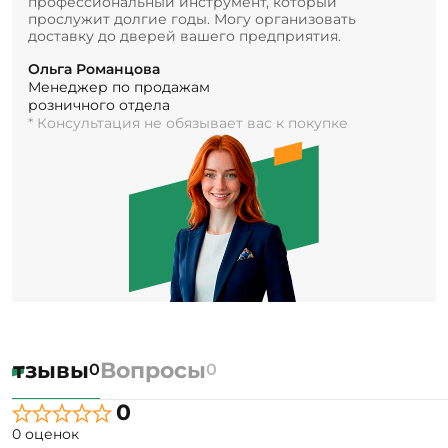
профессиональный инструмент, который
прослужит долгие годы. Могу организовать
доставку до дверей вашего предприятия.
Ольга Романцова
Менеджер по продажам
розничного отдела
* Консультация не обязывает вас к покупке
Отзывы
Вопросы
0
0
0
0 оценок