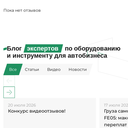
Пока нет отзывов
Блог
экспертов
по оборудованию
и инструменту для автобизнеса
Все
Статьи
Видео
Новости
20 июля 2026
17 июля 20
Конкурс видеоотзывов!
Груза са
FE05: ма
переплат