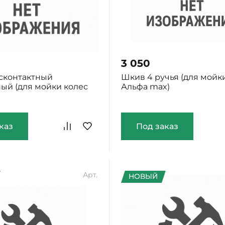
3 050
сконтактный
Шкив 4 ручья (для мойк
ый (для мойки колес
Альфа max)
каз
Под заказ
Арт.
НОВЫЙ