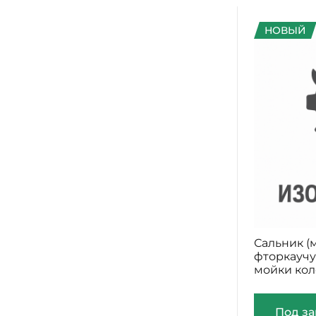
НОВЫЙ
Сальник (
фторкаучук
мойки кол
Под за