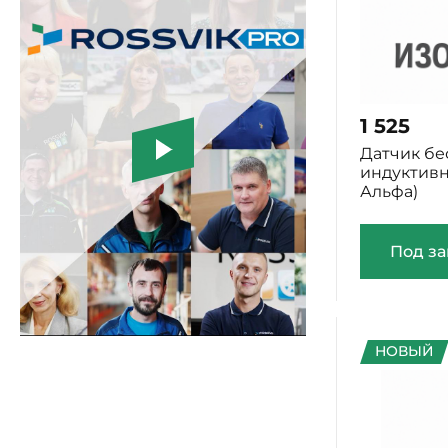
1 525
Датчик бе
индуктивн
Альфа)
Под за
НОВЫЙ