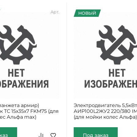
Арт.
НОВЫЙ
манжета армир)
Электродвигатель 5,5кВ
 ТС 15х35х7 FKM75 (для
АИР100L2ЖУ2 220/380 I
ес Альфа max)
(для мойки колес Альфа
каз
Под заказ