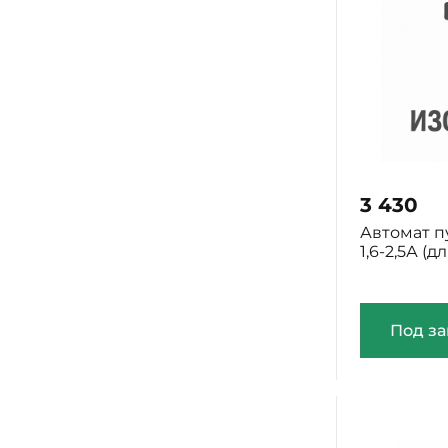
3 430
Автомат п
1,6-2,5А (
Под за