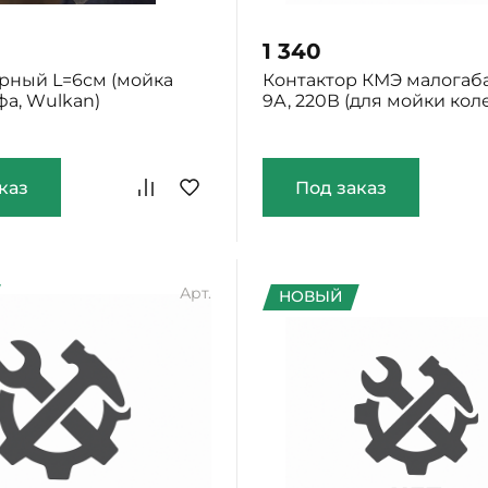
1 340
рный L=6см (мойка
Контактор КМЭ малогаб
фа, Wulkan)
9А, 220В (для мойки кол
каз
Под заказ
Арт.
НОВЫЙ