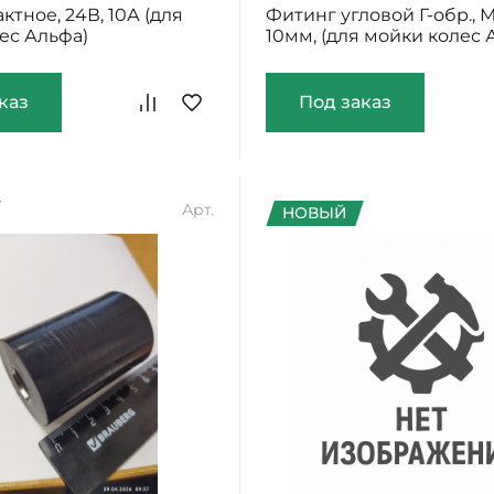
ктное, 24В, 10А (для
Фитинг угловой Г-обр., М1
ес Альфа)
10мм, (для мойки колес 
каз
Под заказ
Арт.
НОВЫЙ