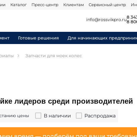
нии
Каталог
Пресс-центр
Клиентам
Сервисный центр
Ин
8 34
info@rossvikpro.ru
8 80
мент
Готовые решения
Для начинающих предприни
ериалы
Запчасти для моек колес
йке лидеров среди производителей
В наличии
Распродажа
станию цены
мим время — подберём под ваши требован