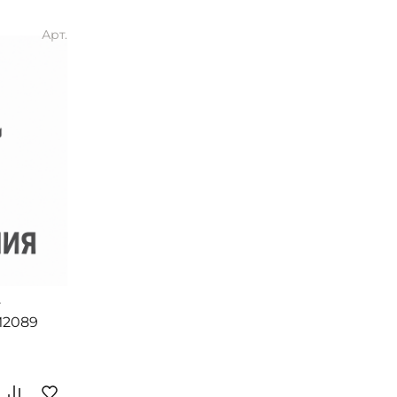
Арт.
т
M2089
)