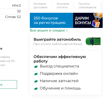
Условия
Условия
Пункты
H14.0
доставки
оплаты
самовывоза
32
Сплав S2
250 бонусов
за регистрацию
Все акции и скидки
Выиграйте автомобиль
При оплате любой картой банка
ия
Обеспечим эффективную
ановим
же на 10-
работу
инах
Выезд специалиста
Поддержка онлайн
Наличие запчастей
ку
Обучение и помощь