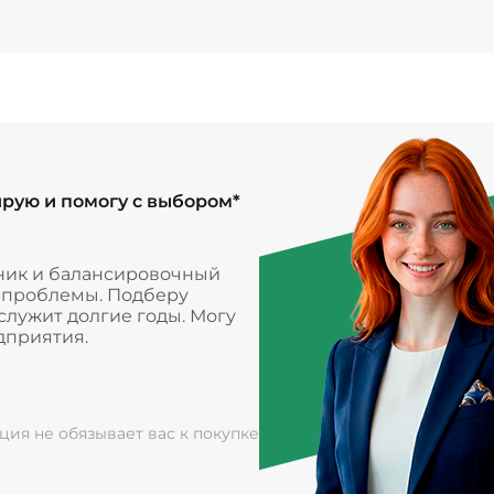
ирую и помогу с выбором*
ник и балансировочный
и проблемы. Подберу
лужит долгие годы. Могу
дприятия.
ация не обязывает вас к покупке