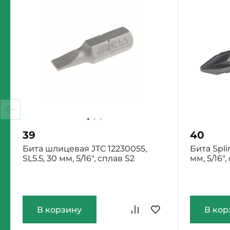
39
40
Бита шлицевая JTC 12230055,
Бита Spli
SL5.5, 30 мм, 5/16", сплав S2
мм, 5/16",
Екатеринбург: Мало
Екатеринб
В корзину
В кор