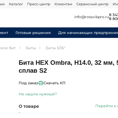
нии
Каталог
Пресс-центр
Клиентам
Сервисный центр
Ин
8 34
info@rossvikpro.ru
8 80
мент
Готовые решения
Для начинающих предприни
тели бит
Биты
Биты 5/16"
Бита HEX Ombra, H14.0, 32 мм, 5
сплав S2
Скачать КП
Под заказ
Не нашли нужный?
Перейти к
О товаре
-