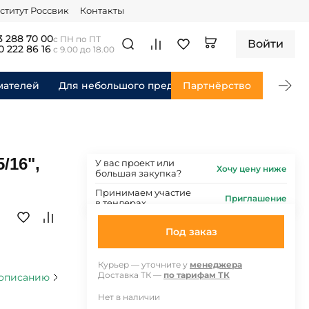
ститут Россвик
Контакты
3 288 70 00
с ПН по ПТ
Войти
0 222 86 16
с 9.00 до 18.00
мателей
Для небольшого предприятия
Партнёрство
Для федераль
/16",
У вас проект или
Хочу цену ниже
большая закупка?
Принимаем участие
Приглашение
в тендерах
Под заказ
Курьер — уточните у
менеджера
Доставка ТК —
по тарифам ТК
 описанию
Нет в наличии