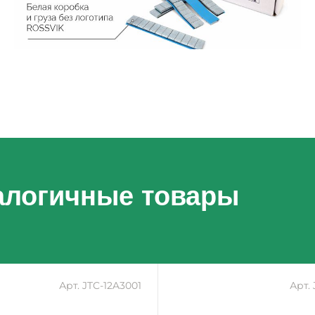
алогичные товары
Арт. JTC-12A3001
Арт.