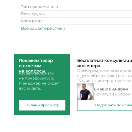
Тип наконечника
Размер, мм
Материал
Все характеристики
Покажем товар
Бесплатная консультац
и ответим
инженера
на вопросы
Подберем, доставим и уст
Камеру включать
в день обращения. Цены ни
не понадобиться.
15%, чем в интернет магаз
Менеджер не будет
вас видеть.
Емашов Андрей
Помогу с выбором
Онлайн просмотр
Подобрать по спис