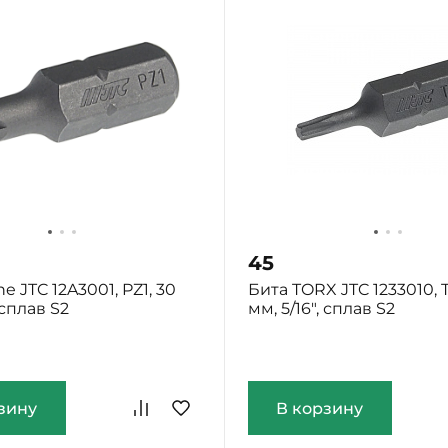
45
ne JTC 12A3001, PZ1, 30
Бита TORX JTC 1233010, T
 сплав S2
мм, 5/16", сплав S2
ург: Мало
Екатеринбург: Мало
зину
В корзину