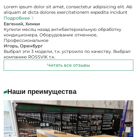
Lorem ipsum dolor sit amet, consectetur adipisicing elit. Ab
aliquam at dicta dolores exercitationem expedita incidunt
ipsam itaque nobis obcaecati odit praesentium, quam quia
Подробнее
reiciendis sed, suscipit tempore vel veniam.
Евгений, Химки
Купили месяц назад антибактериальную обработку
кондиционера. Оборудование отменное,
Профессиональное
Игорь, Оренбург
Выбрал эти 3 модели, т.к. устроило по качеству. Выбрал
компанию ROSSVIK т.к.
Читать все отзывы
Наши преимущества