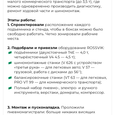
ремонт ходовой части и шиномонтаж.
Этапы работы:
1.
Спроектировали
расположение каждого
подъемника и стенда, чтобы в боксах можно было
свободно работать. Четко зонировали рабочие
места.
2.
Подобрали и привезли
оборудование ROSSVIK:
подъёмники (двухстоечный T4Е — 4,0 т,
четырёхстоечный V4 4.5 — 4,5 т);
шиномонтажные станки (V 626 с устройством
«третья рука» — для легковых авто; V 57 —
грузовой, работа с дисками до 56′′);
балансировочные станки (VT 63 — для легковых,
PRO VT 99 — для коммерческого транспорта);
Полный набор пневмо-, электро- и ручного
инструмента, верстаки, домкраты, компрессор.
3.
Монтаж и пусконаладка.
Проложили
пневмомагистрали: больше никаких висящих
шлангов и вечно отключающихся компрессоров.
Смонтировали, подключили и точно настроили