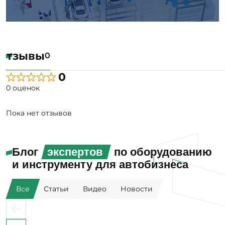
Отзывы
0
0
0 оценок
Пока нет отзывов
Блог
экспертов
по оборудованию
и инструменту для автобизнеса
Все
Статьи
Видео
Новости