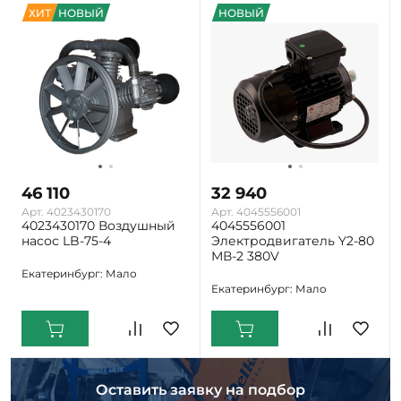
ХИТ
НОВЫЙ
НОВЫЙ
46 110
32 940
Арт. 4023430170
Арт. 4045556001
4023430170 Воздушный
4045556001
насос LB-75-4
Электродвигатель Y2-80
МВ-2 380V
Екатеринбург: Мало
Екатеринбург: Мало
Оставить заявку на подбор