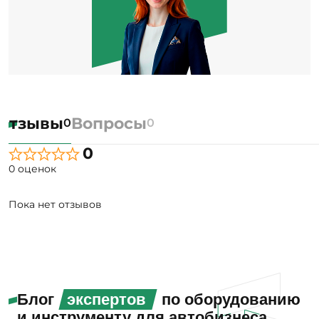
Отзывы
Вопросы
0
0
0
0 оценок
Пока нет отзывов
Блог
экспертов
по оборудованию
и инструменту для автобизнеса