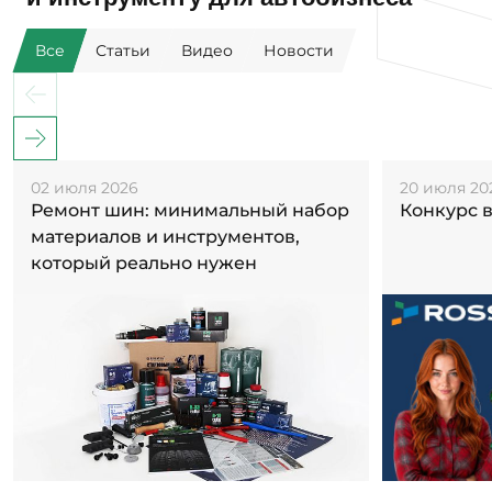
Все
Статьи
Видео
Новости
02 июля 2026
20 июля 20
Ремонт шин: минимальный набор
Конкурс 
материалов и инструментов,
который реально нужен