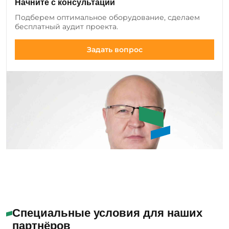
Начните с консультации
добавляем новые позиции оборудования и
Подберем оптимальное оборудование, сделаем
инструмента, а также совершенствуем
бесплатный аудит проекта.
существующие модели.
Задать вопрос
Алабужев Игорь
Александрович
Специальные условия для наших
партнёров