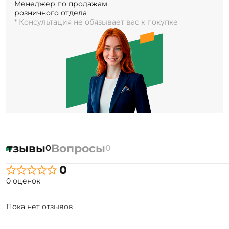
Менеджер по продажам
розничного отдела
* Консультация не обязывает вас к покупке
Отзывы
Вопросы
0
0
0
0 оценок
Пока нет отзывов