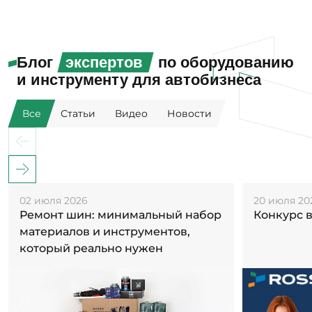
Блог
экспертов
по оборудованию
и инструменту для автобизнеса
Все
Статьи
Видео
Новости
02 июля 2026
20 июля 20
Ремонт шин: минимальный набор
Конкурс 
материалов и инструментов,
который реально нужен