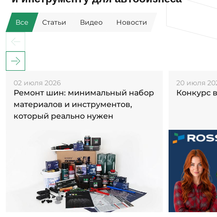
Все
Статьи
Видео
Новости
02 июля 2026
20 июля 20
Ремонт шин: минимальный набор
Конкурс 
материалов и инструментов,
который реально нужен