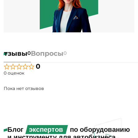
Отзывы
Вопросы
0
0
0
0 оценок
Пока нет отзывов
Блог
экспертов
по оборудованию
и инструменту для автобизнеса