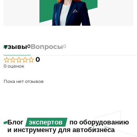
Отзывы
Вопросы
0
0
0
0 оценок
Пока нет отзывов
Блог
экспертов
по оборудованию
и инструменту для автобизнеса