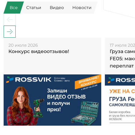
Все
Статьи
Видео
Новости
20 июля 2026
17 июля 20
Конкурс видеоотзывов!
Груза са
FE05: ма
переплат