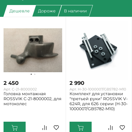
Дешевле
Дороже
В наличии
2 450
2 990
Арт. C-21-8000002
Арт. H-30-1000007/GB5782-M10
Головка монтажная
Комплект для установки
ROSSVIK C-21-8000002, для
"третьей руки" ROSSVIK V-
мотоколес
624R, для 626 серии (H-30-
1000007/GB5782-M10)
Екатеринбург: Мало
Екатеринбург: Мало