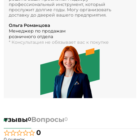
профессиональный инструмент, который
прослужит долгие годы. Могу организовать
доставку до дверей вашего предприятия.
Ольга Романцова
Менеджер по продажам
розничного отдела
* Консультация не обязывает вас к покупке
Отзывы
Вопросы
0
0
0
0 оценок