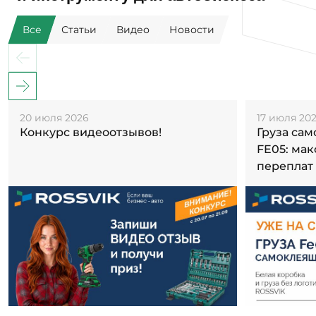
Все
Статьи
Видео
Новости
20 июля 2026
17 июля 20
Конкурс видеоотзывов!
Груза са
FE05: ма
переплат