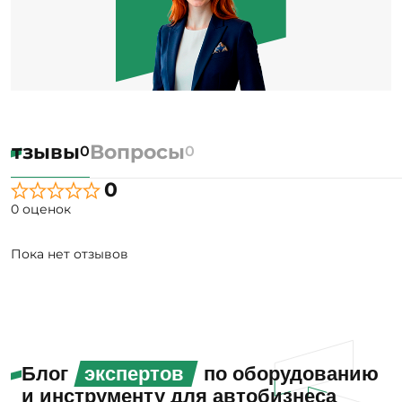
Отзывы
Вопросы
0
0
0
0 оценок
Пока нет отзывов
Блог
экспертов
по оборудованию
и инструменту для автобизнеса