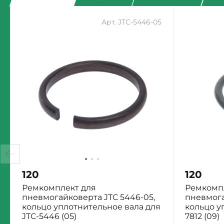
Арт. JTC-5446-05
120
120
Ремкомплект для
Ремкомп
пневмогайковерта JTC 5446-05,
пневмога
кольцо уплотнительное вала для
кольцо у
JTC-5446 (05)
7812 (09)