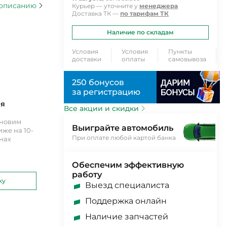
 описанию
Курьер — уточните у
менеджера
Доставка ТК —
по тарифам ТК
Наличие по складам
Условия
Условия
Пункты
доставки
оплаты
самовывоза
250 бонусов
за регистрацию
ия
Все акции и скидки
ановим
Выиграйте автомобиль
же на 10-
При оплате любой картой банка
инах
Обеспечим эффективную
работу
ку
Выезд специалиста
Поддержка онлайн
Наличие запчастей