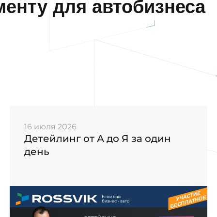
енту для автобизнеса
16 июля 2026
Детейлинг от А до Я за один
день