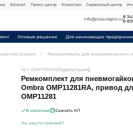
нии
Каталог
Пресс-центр
Клиентам
Сервисный центр
Ин
8 34
info@rossvikpro.ru
8 80
мент
Готовые решения
Для начинающих предприни
кий инструмент
Ремкомплекты для пневматического 
Поделиться
Арт. OMP11281RA
Ремкомплект для пневмогайко
Ombra OMP11281RA, привод д
ОМР11281
Скачать КП
В наличии
Не нашли нужный?