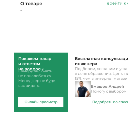
Перейти к
О товаре
-
Покажем товар
Бесплатная консультац
и ответим
инженера
на вопросы
Подберем, доставим и уст
Камеру включать
в день обращения. Цены ни
не понадобиться.
15%, чем в интернет магаз
Менеджер не будет
вас видеть.
Емашов Андрей
Помогу с выбором
Онлайн просмотр
Подобрать по спис