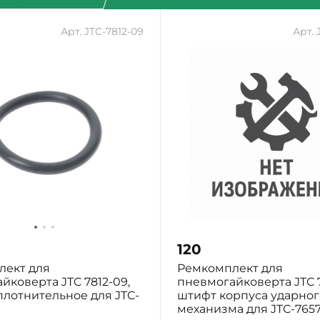
Арт. JTC-7812-09
Арт. 
120
лект для
Ремкомплект для
йковерта JTC 7812-09,
пневмогайковерта JTC 7
плотнительное для JTC-
штифт корпуса ударног
механизма для JTC-7657 