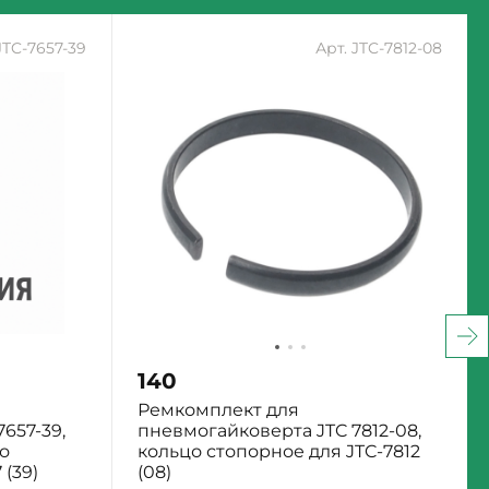
JTC-7657-39
Арт. JTC-7812-08
140
Ремкомплект для
657-39,
пневмогайковерта JTC 7812-08,
о
кольцо стопорное для JTC-7812
(39)
(08)