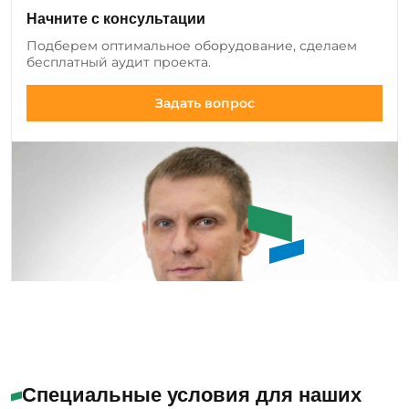
клиентов и вносим изменения в ассортимент:
Начните с консультации
добавляем новые позиции оборудования и
Подберем оптимальное оборудование, сделаем
инструмента, а также совершенствуем
бесплатный аудит проекта.
существующие модели.
Задать вопрос
Емашов Андрей
Помогу с выбором
Специальные условия для наших