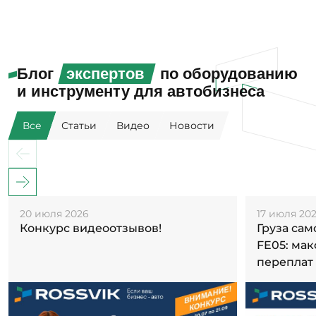
Блог
экспертов
по оборудованию
и инструменту для автобизнеса
Все
Статьи
Видео
Новости
20 июля 2026
17 июля 20
Конкурс видеоотзывов!
Груза са
FE05: ма
переплат