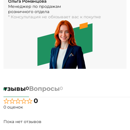
Ольга Романцова
Менеджер по продажам
розничного отдела
* Консультация не обязывает вас к покупке
Отзывы
Вопросы
0
0
0
0 оценок
Пока нет отзывов