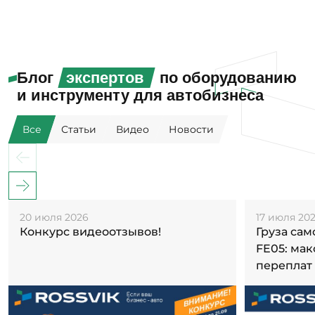
Блог
экспертов
по оборудованию
и инструменту для автобизнеса
Все
Статьи
Видео
Новости
20 июля 2026
17 июля 20
Конкурс видеоотзывов!
Груза са
FE05: ма
переплат