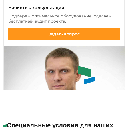
клиентов и вносим изменения в ассортимент:
Начните с консультации
добавляем новые позиции оборудования и
Подберем оптимальное оборудование, сделаем
инструмента, а также совершенствуем
бесплатный аудит проекта.
существующие модели.
Задать вопрос
Емашов Андрей
Помогу с выбором
Специальные условия для наших