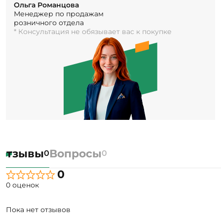
Ольга Романцова
Менеджер по продажам
розничного отдела
* Консультация не обязывает вас к покупке
Отзывы
Вопросы
0
0
0
0 оценок
Пока нет отзывов