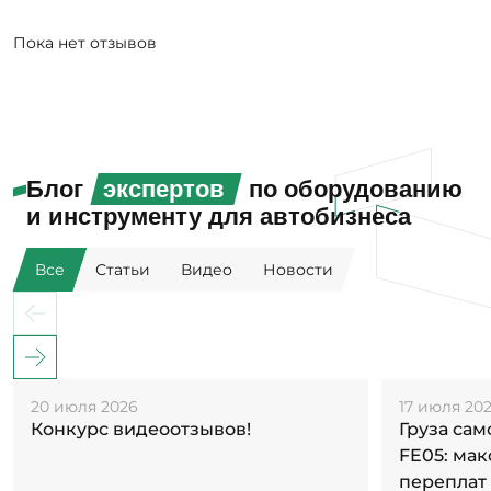
Пока нет отзывов
Блог
экспертов
по оборудованию
и инструменту для автобизнеса
Все
Статьи
Видео
Новости
20 июля 2026
17 июля 20
Конкурс видеоотзывов!
Груза са
FE05: ма
переплат