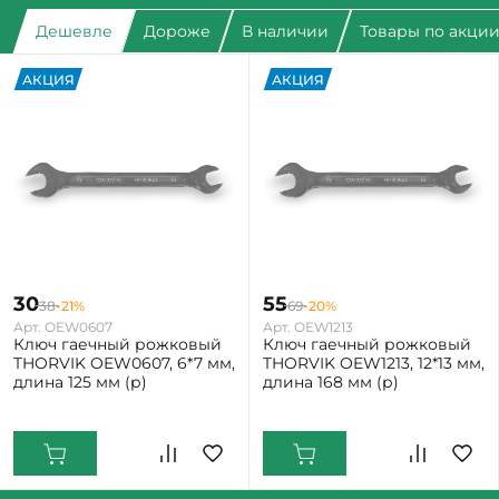
Дешевле
Дороже
В наличии
Товары по акци
АКЦИЯ
АКЦИЯ
30
55
38
-21%
69
-20%
Арт. OEW0607
Арт. OEW1213
Ключ гаечный рожковый
Ключ гаечный рожковый
THORVIK OEW0607, 6*7 мм,
THORVIK OEW1213, 12*13 мм,
длина 125 мм (р)
длина 168 мм (р)
Екатеринбург: Мало
Екатеринбург: Мало