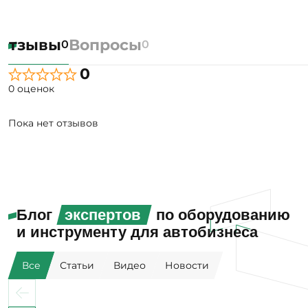
Отзывы
Вопросы
0
0
0
0 оценок
Пока нет отзывов
Блог
экспертов
по оборудованию
и инструменту для автобизнеса
Все
Статьи
Видео
Новости