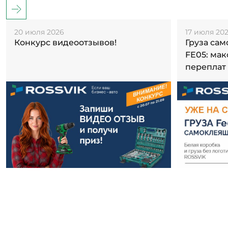
20 июля 2026
17 июля 20
Конкурс видеоотзывов!
Груза са
FE05: ма
переплат