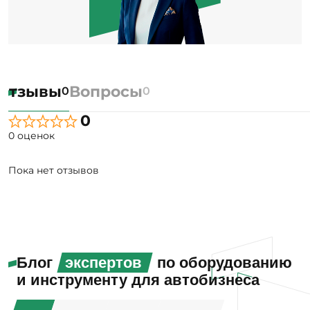
Отзывы
Вопросы
0
0
0
0 оценок
Пока нет отзывов
Блог
экспертов
по оборудованию
и инструменту для автобизнеса