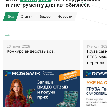
и инструменту для автобизнеса
Все
Статьи
Видео
Новости
20 июля 2026
17 июля 20
Конкурс видеоотзывов!
Груза са
FE05: ма
переплат