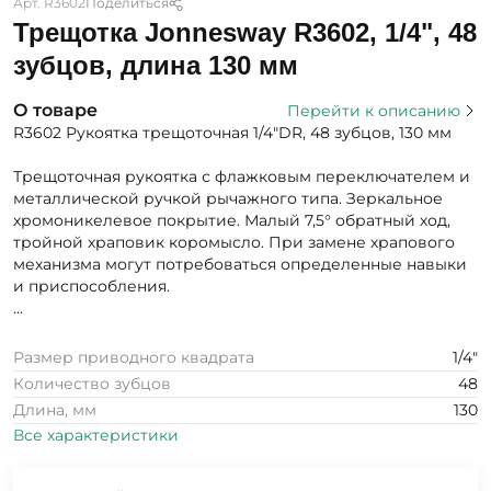
Арт. R3602
Поделиться
Трещотка Jonnesway R3602, 1/4", 48
зубцов, длина 130 мм
О товаре
Перейти к описанию
R3602 Рукоятка трещоточная 1/4"DR, 48 зубцов, 130 мм
Трещоточная рукоятка с флажковым переключателем и
металлической ручкой рычажного типа. Зеркальное
хромоникелевое покрытие. Малый 7,5° обратный ход,
тройной храповик коромысло. При замене храпового
механизма могут потребоваться определенные навыки
и приспособления.
...
Размер приводного квадрата
1/4"
Количество зубцов
48
Длина, мм
130
Все характеристики