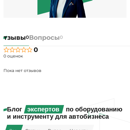
Отзывы
Вопросы
0
0
0
0 оценок
Пока нет отзывов
Блог
экспертов
по оборудованию
и инструменту для автобизнеса