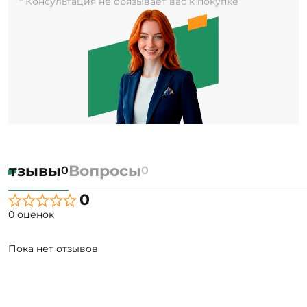
* Консультация не обязывает вас к покупке
Отзывы
Вопросы
0
0
0
0 оценок
Пока нет отзывов