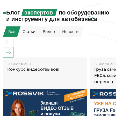
Блог
экспертов
по оборудованию
и инструменту для автобизнеса
Все
Статьи
Видео
Новости
20 июля 2026
17 июля 20
Конкурс видеоотзывов!
Груза са
FE05: ма
переплат