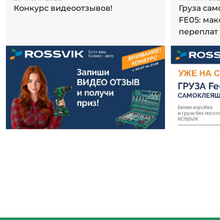
Конкурс видеоотзывов!
Груза са
FE05: ма
переплат