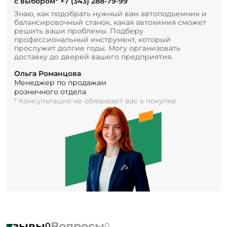
с выбором*
+7 (343) 288-79-99
Знаю, как подобрать нужный вам автоподъемник и
балансировочный станок, какая автохимия сможет
решить ваши проблемы. Подберу
профессиональный инструмент, который
прослужит долгие годы. Могу организовать
доставку до дверей вашего предприятия.
Ольга Романцова
Менеджер по продажам
розничного отдела
* Консультация не обязывает вас к покупке
Отзывы
Вопросы
0
0