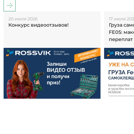
20 июля 2026
17 июля 20
Конкурс видеоотзывов!
Груза са
FE05: ма
переплат