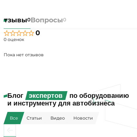
Отзывы
Вопросы
0
0
0
0 оценок
Пока нет отзывов
Блог
экспертов
по оборудованию
и инструменту для автобизнеса
Все
Статьи
Видео
Новости