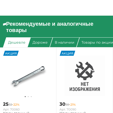
Рекомендуемые и аналогичные
товары
Дешевле
Дороже
В наличии
Товары по акци
АКЦИЯ
АКЦИЯ
25
30
32
-22%
38
-21%
Арт. 70060
Арт. 70090