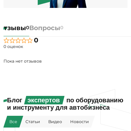
Отзывы
Вопросы
0
0
0
0 оценок
Пока нет отзывов
Блог
экспертов
по оборудованию
и инструменту для автобизнеса
Все
Статьи
Видео
Новости