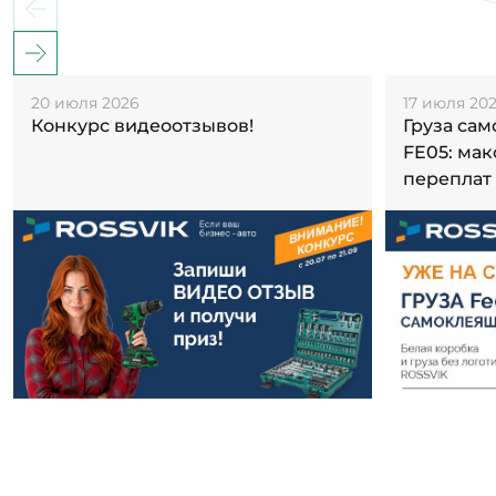
20 июля 2026
17 июля 20
Конкурс видеоотзывов!
Груза са
FE05: ма
переплат