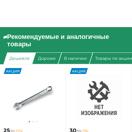
Рекомендуемые и аналогичные
товары
Дешевле
Дороже
В наличии
Товары по акци
АКЦИЯ
АКЦИЯ
25
30
32
-22%
38
-21%