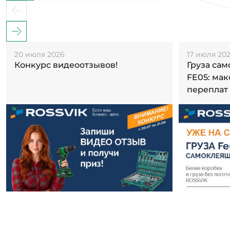
20 июля 2026
17 июля 20
Конкурс видеоотзывов!
Груза са
FE05: ма
переплат