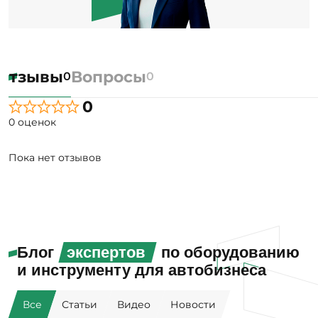
Отзывы
Вопросы
0
0
0
0 оценок
Пока нет отзывов
Блог
экспертов
по оборудованию
и инструменту для автобизнеса
Все
Статьи
Видео
Новости