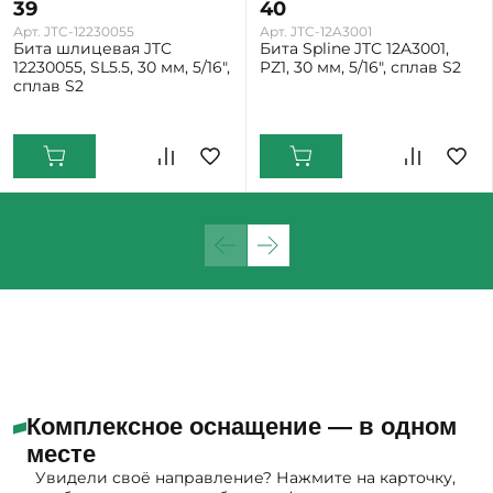
39
40
Арт. JTC-12230055
Арт. JTC-12A3001
Бита шлицевая JTC
Бита Spline JTC 12A3001,
12230055, SL5.5, 30 мм, 5/16",
PZ1, 30 мм, 5/16", сплав S2
сплав S2
Екатеринбург: Мало
Екатеринбург: Мало
Комплексное оснащение — в одном
месте
Увидели своё направление? Нажмите на карточку,