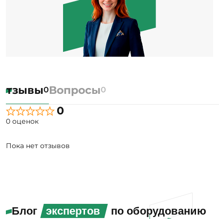
Отзывы
Вопросы
0
0
0
0 оценок
Пока нет отзывов
Блог
экспертов
по оборудованию