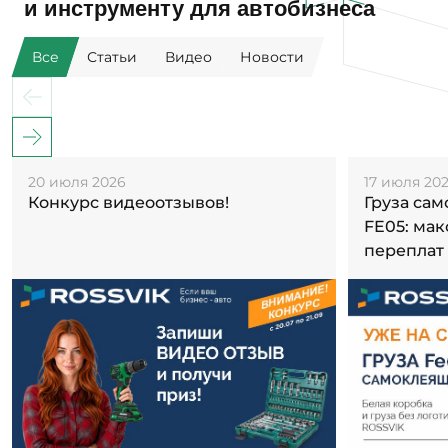
и инструменту для автобизнеса
Все
Статьи
Видео
Новости
20 июля 2026
17 июля 20
Конкурс видеоотзывов!
Груза са
FE05: ма
переплат