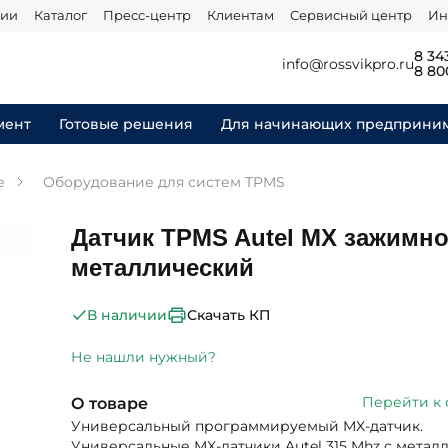
нии
Каталог
Пресс-центр
Клиентам
Сервисный центр
Ин
8 34
info@rossvikpro.ru
8 80
мент
Готовые решения
Для начинающих предприни
е
Оборудование для систем TPMS
Датчик TPMS Autel MX зажимно
металлический
Скачать КП
В наличии
Не нашли нужный?
Перейти к
О товаре
Универсальный программируемый MX-датчик.
Универсальные MX-датчики Autel 315 Mhz с метал