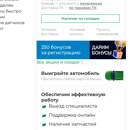
Курьер — уточните у
менеджера
оделям
Доставка ТК —
по тарифам ТК
оры быстро
ным
Наличие по складам
па датчиков
ют
Условия
Условия
Пункты
доставки
оплаты
самовывоза
250 бонусов
за регистрацию
Все акции и скидки
Выиграйте автомобиль
При оплате любой картой банка
Обеспечим эффективную
работу
Выезд специалиста
Поддержка онлайн
Наличие запчастей