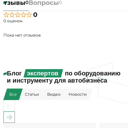
Отзывы
Вопросы
0
0
0
0 оценок
Пока нет отзывов
Блог
экспертов
по оборудованию
и инструменту для автобизнеса
Все
Статьи
Видео
Новости