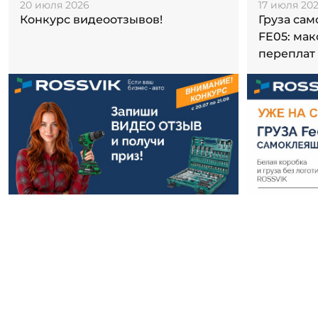
20 июля 2026
17 июля 20
Конкурс видеоотзывов!
Груза са
FE05: ма
переплат