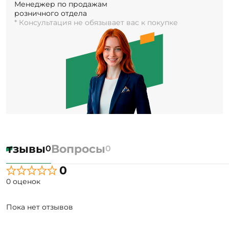
Менеджер по продажам
розничного отдела
* Консультация не обязывает вас к покупке
Отзывы
Вопросы
0
0
0
0 оценок
Пока нет отзывов