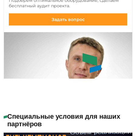
Подберем оптимальное оборудование, сделаем
инструмента, а также совершенствуем
бесплатный аудит проекта.
существующие модели.
Задать вопрос
Букин Сергей Юрьевич
Специальные условия для наших
партнёров