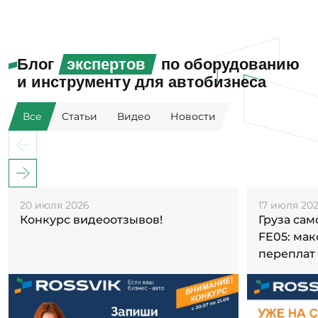
Блог
экспертов
по оборудованию
и инструменту для автобизнеса
Все
Статьи
Видео
Новости
20 июля 2026
17 июля 20
Конкурс видеоотзывов!
Груза са
FE05: ма
переплат