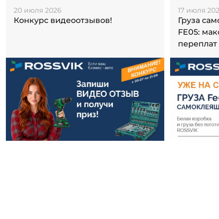
20 июля 2026
17 июля 20
Конкурс видеоотзывов!
Груза са
FE05: ма
переплат