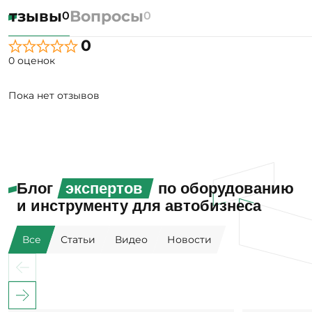
Отзывы
Вопросы
0
0
0
0 оценок
Пока нет отзывов
Блог
экспертов
по оборудованию
и инструменту для автобизнеса
Все
Статьи
Видео
Новости