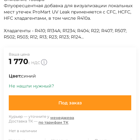
Флуоресцентная добавка для визуализации локальных
мест утечек ProMart UV Leak применяется с CFC, HCFC,
HFC хладагентами, в том числе R410a.
Хладагенты - R410; R134A; R1234; R404; R22; R407; R507;
R502; R503; R12; R13; R23; R123; R124...
Ваша цена
1 770
с НДС
Цвет:
синий
Не нашли нужный?
Под заказ
Курьер — уточните у
менеджера
Доставка ТК —
по тарифам ТК
Нет в наличии