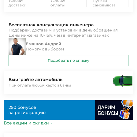
Условия
Условия
Пункты
доставки
оплаты
самовывоза
Бесплатная консультация инженера
Подберем, доставим и установим в день обращения.
Цены ниже на 10-15%, чем в интернет магазинах
Емашов Андрей
Помогу с выбором
Подобрать по списку
Выиграйте автомобиль
При оплате любой картой банка
250 бонусов
за регистрацию
Все акции и скидки