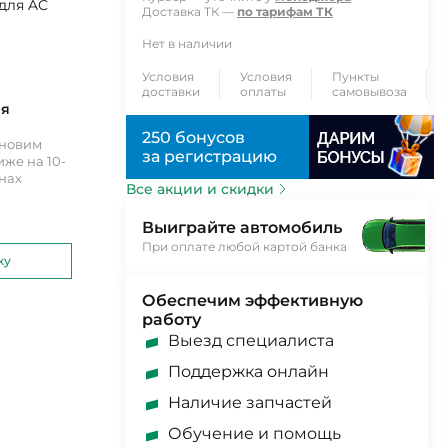
для AC
Доставка ТК —
по тарифам ТК
Нет в наличии
Условия
Условия
Пункты
доставки
оплаты
самовывоза
ия
250 бонусов
ановим
за регистрацию
же на 10-
инах
Все акции и скидки
Выиграйте автомобиль
При оплате любой картой банка
ку
Обеспечим эффективную
работу
Выезд специалиста
Поддержка онлайн
Наличие запчастей
Обучение и помощь