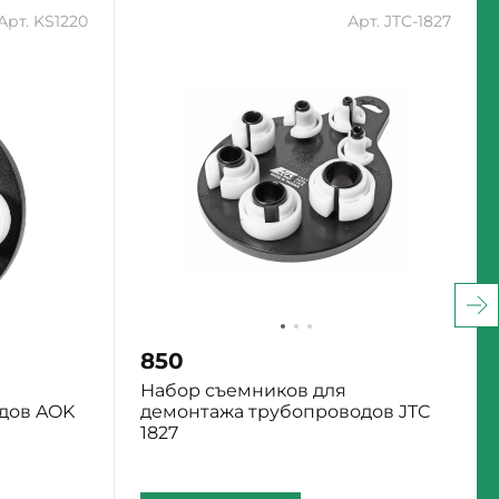
Арт. KS1220
Арт. JTC-1827
850
Набор съемников для
дов AOK
демонтажа трубопроводов JTC
1827