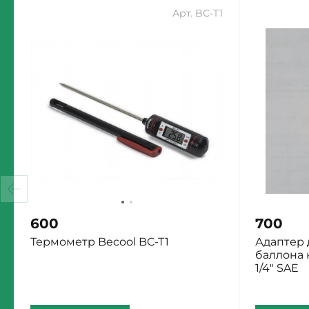
Арт. BC-T1
600
700
Термометр Becool BC-T1
Адаптер
баллона 
1/4" SAE
Екатеринбург: Мало