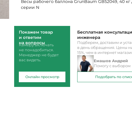
Весы рабочего баллона GrunBaum GB52049, 40 кг 
серии N
Покажем товар
Бесплатная консультац
и ответим
инженера
на вопросы
Подберем, доставим и уст
Камеру включать
в день обращения. Цены ни
не понадобиться.
15%, чем в интернет магаз
Менеджер не будет
вас видеть.
Емашов Андрей
Помогу с выбором
Онлайн просмотр
Подобрать по спис