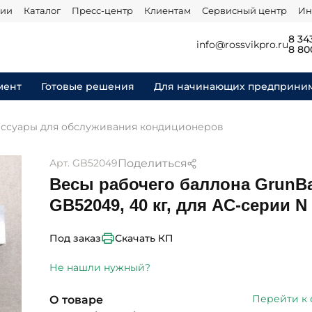
нии
Каталог
Пресс-центр
Клиентам
Сервисный центр
Ин
8 34
info@rossvikpro.ru
8 80
мент
Готовые решения
Для начинающих предприни
ессуары для обслуживания кондиционеров
Поделиться
Арт. GB52049
Весы рабочего баллона Grun
GB52049, 40 кг, для AC-серии N
Скачать КП
Под заказ
Не нашли нужный?
Перейти к
О товаре