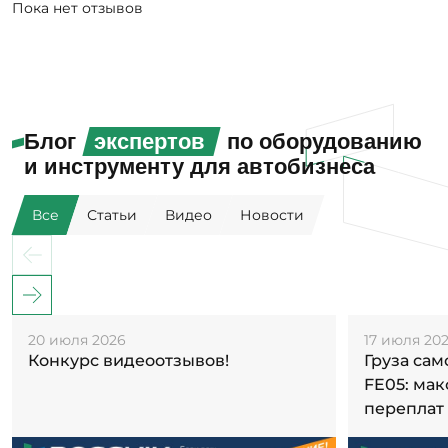
Пока нет отзывов
Блог
экспертов
по оборудованию
и инструменту для автобизнеса
Все
Статьи
Видео
Новости
20 июля 2026
17 июля 20
Конкурс видеоотзывов!
Груза са
FE05: ма
переплат