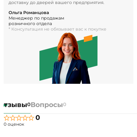
доставку до дверей вашего предприятия.
Ольга Романцова
Менеджер по продажам
розничного отдела
* Консультация не обязывает вас к покупке
Отзывы
Вопросы
0
0
0
0 оценок