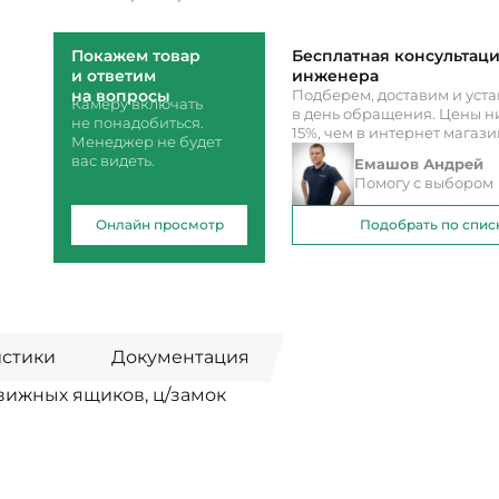
Покажем товар
Бесплатная консультац
и ответим
инженера
на вопросы
Подберем, доставим и уст
Камеру включать
в день обращения. Цены ни
не понадобиться.
15%, чем в интернет магаз
Менеджер не будет
вас видеть.
Емашов Андрей
Помогу с выбором
Онлайн просмотр
Подобрать по спис
истики
Документация
движных ящиков, ц/замок