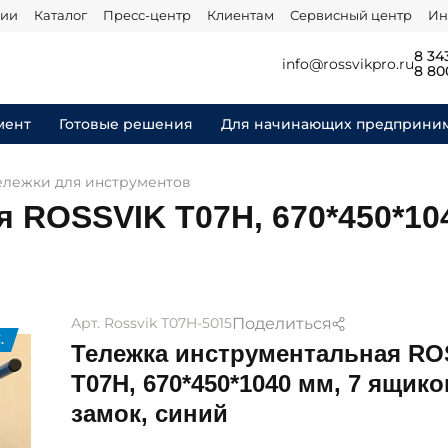
нии
Каталог
Пресс-центр
Клиентам
Сервисный центр
Ин
8 34
info@rossvikpro.ru
8 80
мент
Готовые решения
Для начинающих предприни
ележки для инструментов
 ROSSVIK T07H, 670*450*104
Поделиться
Арт. Rossvik Т07H-5015
.
Тележка инструментальная RO
T07H, 670*450*1040 мм, 7 ящиков
замок, синий