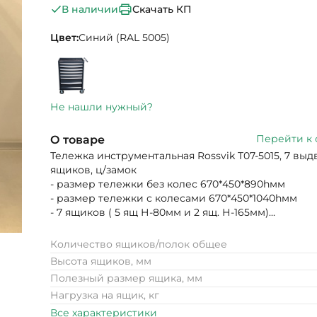
Скачать КП
В наличии
Цвет:
Синий (RAL 5005)
Не нашли нужный?
Перейти к
О товаре
Тележка инструментальная Rossvik T07-5015, 7 вы
ящиков, ц/замок
- размер тележки без колес 670*450*890hмм
- размер тележки с колесами 670*450*1040hмм
- 7 ящиков ( 5 ящ Н-80мм и 2 ящ. Н-165мм)...
Количество ящиков/полок общее
Высота ящиков, мм
Полезный размер ящика, мм
Нагрузка на ящик, кг
Все характеристики