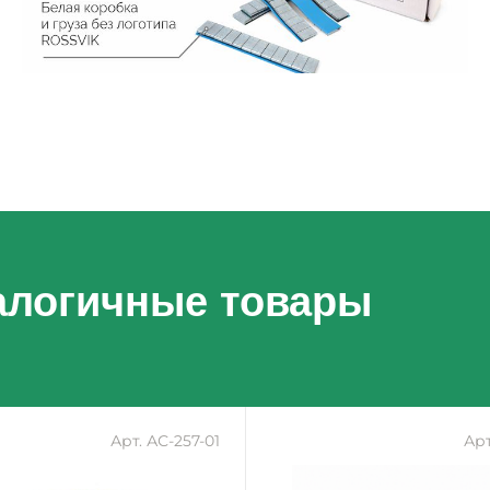
алогичные товары
Арт. АС-257-01
Арт