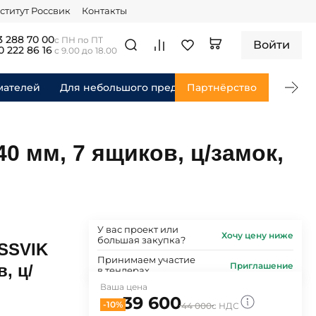
ститут Россвик
Контакты
3 288 70 00
с ПН по ПТ
Войти
0 222 86 16
с 9.00 до 18.00
мателей
Для небольшого предприятия
Партнёрство
Для федераль
0 мм, 7 ящиков, ц/замок,
У вас проект или
Хочу цену ниже
большая закупка?
SSVIK
Принимаем участие
Приглашение
, ц/
в тендерах
Ваша цена
39 600
-10%
44 000
с НДС