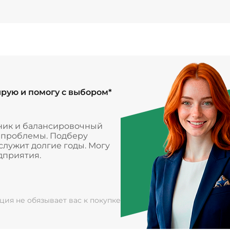
ирую и помогу с выбором*
ник и балансировочный
и проблемы. Подберу
лужит долгие годы. Могу
дприятия.
ация не обязывает вас к покупке