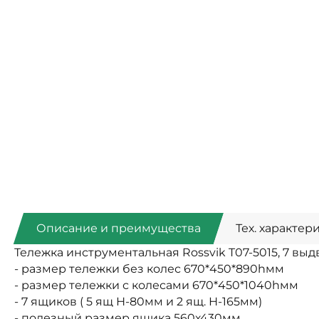
Описание и преимущества
Тех. характер
Тележка инструментальная Rossvik T07-5015, 7 вы
- размер тележки без колес 670*450*890hмм
- размер тележки с колесами 670*450*1040hмм
- 7 ящиков ( 5 ящ Н-80мм и 2 ящ. Н-165мм)
- полезный размер ящика 560х430мм