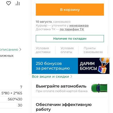
В корзину
10 августа
, самовывоз
Курьер — уточните у
менеджера
Доставка ТК —
по тарифам ТК
Наличие по складам
Условия
Условия
Пункты
 описанию
доставки
оплаты
самовывоза
движных
250 бонусов
за регистрацию
Все акции и скидки
Выиграйте автомобиль
7
При оплате любой картой банка
5*80 + 2*165
560*430
Обеспечим эффективную
30
работу