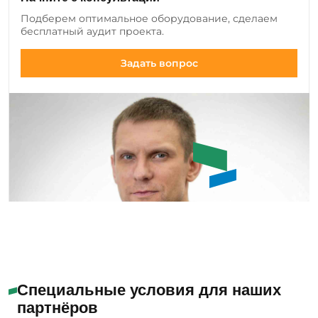
добавляем новые позиции оборудования и
Подберем оптимальное оборудование, сделаем
инструмента, а также совершенствуем
бесплатный аудит проекта.
существующие модели.
Задать вопрос
Емашов Андрей
Помогу с выбором
Специальные условия для наших
партнёров