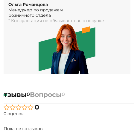
Ольга Романцова
Менеджер по продажам
розничного отдела
* Консультация не обязывает вас к покупке
Отзывы
Вопросы
0
0
0
0 оценок
Пока нет отзывов