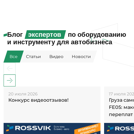
Блог
экспертов
по оборудованию
и инструменту для автобизнеса
Все
Статьи
Видео
Новости
20 июля 2026
17 июля 20
Конкурс видеоотзывов!
Груза са
FE05: ма
переплат