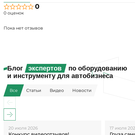
0
0 оценок
Пока нет отзывов
Блог
экспертов
по оборудованию
и инструменту для автобизнеса
Все
Статьи
Видео
Новости
20 июля 2026
17 июля 20
Конкурс видеоотзывов!
Груза са