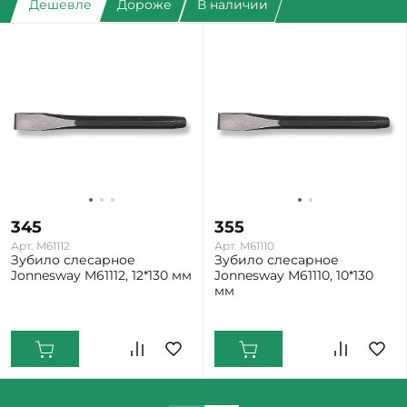
Дешевле
Дороже
В наличии
345
355
Арт. M61112
Арт. M61110
Зубило слесарное
Зубило слесарное
Jonnesway M61112, 12*130 мм
Jonnesway M61110, 10*130
мм
Екатеринбург: Мало