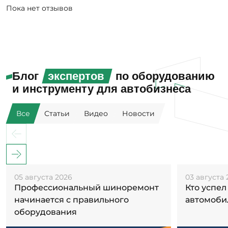
Пока нет отзывов
Блог
экспертов
по оборудованию
и инструменту для автобизнеса
Все
Статьи
Видео
Новости
05 августа 2026
03 августа 
Профессиональный шиноремонт
Кто успел
начинается с правильного
автомоби
оборудования