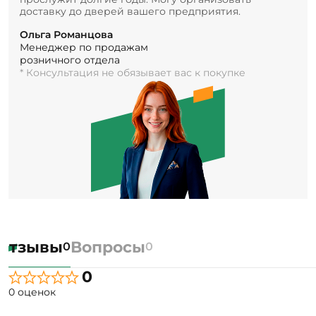
доставку до дверей вашего предприятия.
Ольга Романцова
Менеджер по продажам
розничного отдела
* Консультация не обязывает вас к покупке
Отзывы
Вопросы
0
0
0
0 оценок