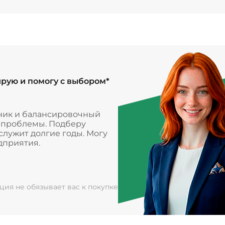
ирую и помогу с выбором*
ник и балансировочный
и проблемы. Подберу
лужит долгие годы. Могу
дприятия.
ация не обязывает вас к покупке