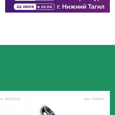
рт. RH01245
Арт. R0604