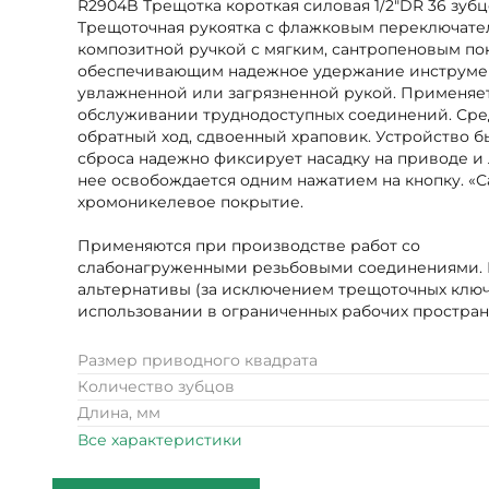
R2904B Трещотка короткая силовая 1/2"DR 36 зубц
Трещоточная рукоятка с флажковым переключате
композитной ручкой с мягким, сантропеновым по
обеспечивающим надежное удержание инструме
увлажненной или загрязненной рукой. Применяе
обслуживании труднодоступных соединений. Сре
обратный ход, сдвоенный храповик. Устройство б
сброса надежно фиксирует насадку на приводе и 
нее освобождается одним нажатием на кнопку. «
хромоникелевое покрытие.
Применяются при производстве работ со
слабонагруженными резьбовыми соединениями.
альтернативы (за исключением трещоточных клю
использовании в ограниченных рабочих простран
Размер приводного квадрата
Количество зубцов
Длина, мм
Все характеристики