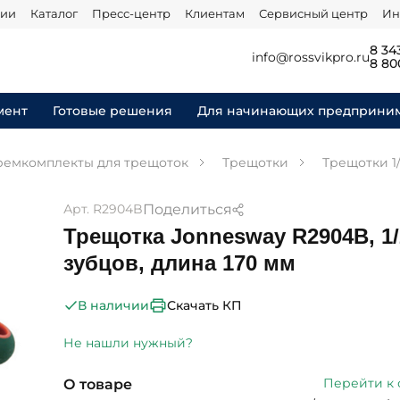
нии
Каталог
Пресс-центр
Клиентам
Сервисный центр
Ин
8 34
info@rossvikpro.ru
8 80
мент
Готовые решения
Для начинающих предприни
ремкомплекты для трещоток
Трещотки
Трещотки 1/
Поделиться
Арт. R2904B
Трещотка Jonnesway R2904B, 1/
зубцов, длина 170 мм
Скачать КП
В наличии
Не нашли нужный?
Перейти к
О товаре