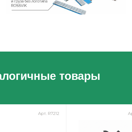
алогичные товары
Арт. R7212
А