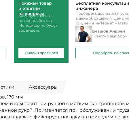
Покажем товар
Бесплатная консультац
и ответим
инженера
на вопросы
Подберем, доставим и уст
Камеру включать
в день обращения. Цены ни
не понадобиться.
15%, чем в интернет магаз
Менеджер не будет
вас видеть.
Емашов Андрей
Помогу с выбором
Онлайн просмотр
Подобрать по спис
истики
Аксессуары
в, 170 мм
лем и композитной ручкой с мягким, сантропенов
ненной рукой. Применяется при обслуживании труд
роса надежно фиксирует насадку на приводе и легко