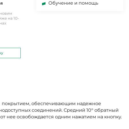
Обучение и помощь
ия
ановим
же на 10-
инах
ку
ым покрытием, обеспечивающим надежное
нодоступных соединений. Средний 10° обратный
 от нее освобождается одним нажатием на кнопку.