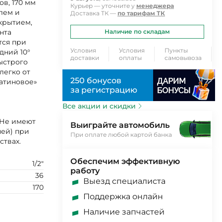
ов, 170 мм
Курьер — уточните у
менеджера
лем и
Доставка ТК —
по тарифам ТК
крытием,
нта
Наличие по складам
тся при
Условия
Условия
Пункты
дний 10°
доставки
оплаты
самовывоза
ыстрого
легко от
250 бонусов
Сатиновое»
за регистрацию
Все акции и скидки
 Не имеют
Выиграйте автомобиль
чей) при
При оплате любой картой банка
ствах.
Обеспечим эффективную
1/2"
работу
36
Выезд специалиста
170
Поддержка онлайн
Наличие запчастей