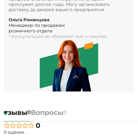
прослужит долгие годы. Могу организовать
доставку до дверей вашего предприятия.
Ольга Романцова
Менеджер по продажам
розничного отдела
* Консультация не обязывает вас к покупке
Отзывы
Вопросы
0
0
0
0 оценок