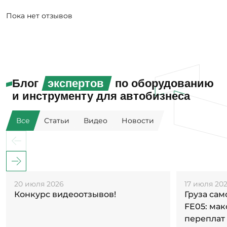
Пока нет отзывов
Блог
экспертов
по оборудованию
и инструменту для автобизнеса
Все
Статьи
Видео
Новости
20 июля 2026
17 июля 20
Конкурс видеоотзывов!
Груза са
FE05: ма
переплат