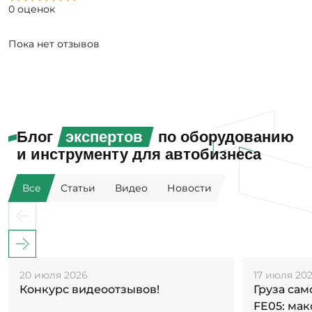
0 оценок
Пока нет отзывов
Блог
экспертов
по оборудованию
и инструменту для автобизнеса
Все
Статьи
Видео
Новости
20 июля 2026
17 июля 20
Конкурс видеоотзывов!
Груза са
FE05: ма