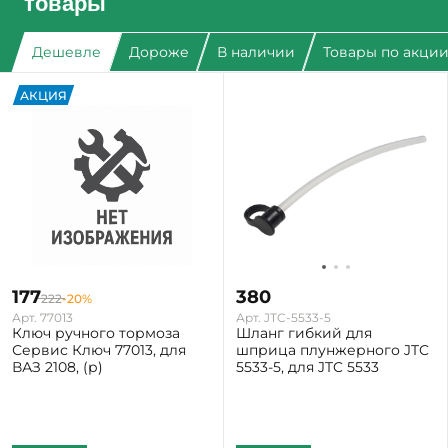
товары
Дешевле
Дороже
В наличии
Товары по акци
АКЦИЯ
177
380
222
-20%
Арт. 77013
Арт. JTC-5533-5
Ключ ручного тормоза
Шланг гибкий для
Сервис Ключ 77013, для
шприца плунжерного JTC
ВАЗ 2108, (р)
5533-5, для JTC 5533
Екатеринбург: Мало
Екатеринбург: Мало