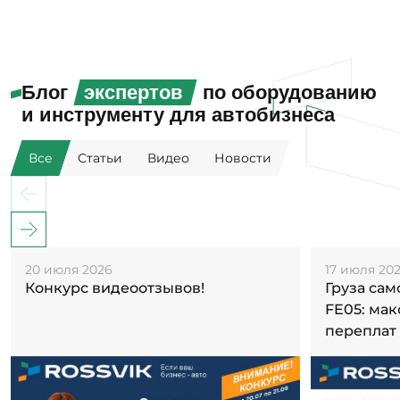
Блог
экспертов
по оборудованию
и инструменту для автобизнеса
Все
Статьи
Видео
Новости
20 июля 2026
17 июля 20
Конкурс видеоотзывов!
Груза са
FE05: ма
переплат