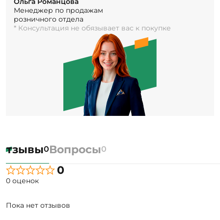
Ольга Романцова
Менеджер по продажам
розничного отдела
* Консультация не обязывает вас к покупке
Отзывы
Вопросы
0
0
0
0 оценок
Пока нет отзывов