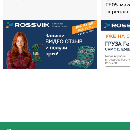
FE05: ма
переплат