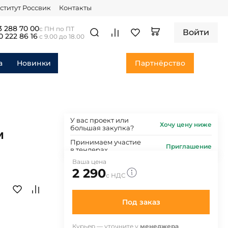
ститут Россвик
Контакты
3 288 70 00
с ПН по ПТ
Войти
0 222 86 16
с 9.00 до 18.00
а
Новинки
Партнёрство
У вас проект или
Хочу цену ниже
большая закупка?
и
Принимаем участие
Приглашение
в тендерах
Ваша цена
2 290
с НДС
Под заказ
Курьер — уточните у
менеджера