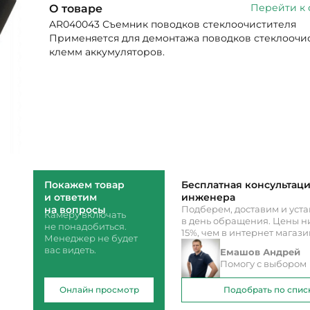
Перейти к
О товаре
AR040043 Съемник поводков стеклоочистителя
Применяется для демонтажа поводков стеклоочи
клемм аккумуляторов.
Покажем товар
Бесплатная консультац
и ответим
инженера
на вопросы
Подберем, доставим и уст
Камеру включать
в день обращения. Цены ни
не понадобиться.
15%, чем в интернет магаз
Менеджер не будет
вас видеть.
Емашов Андрей
Помогу с выбором
Онлайн просмотр
Подобрать по спис