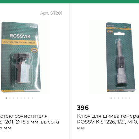
Арт. ST201
396
стеклоочистителя
Ключ для шкива генера
T201, Ø 15,5 мм, высота
ROSSVIK ST226, 1/2", M10,
26 мм
мм