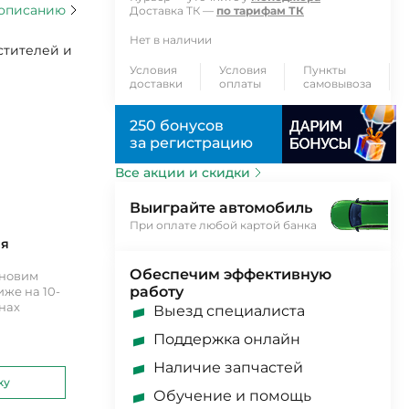
 описанию
Доставка ТК —
по тарифам ТК
Нет в наличии
стителей и
Условия
Условия
Пункты
доставки
оплаты
самовывоза
250 бонусов
за регистрацию
Все акции и скидки
Выиграйте автомобиль
При оплате любой картой банка
ия
Обеспечим эффективную
ановим
работу
же на 10-
инах
Выезд специалиста
Поддержка онлайн
Наличие запчастей
ку
Обучение и помощь