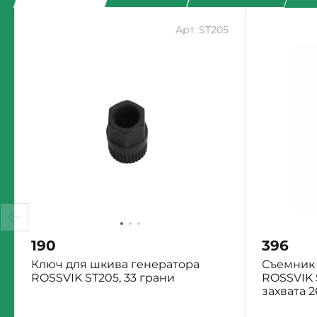
Арт. ST205
190
396
Ключ для шкива генератора
Съемник 
ROSSVIK ST205, 33 грани
ROSSVIK S
захвата 
Екатеринбург: Мало