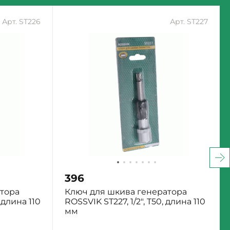
Арт. ST226
Арт. ST227
396
тора
Ключ для шкива генератора
 длина 110
ROSSVIK ST227, 1/2", T50, длина 110
мм