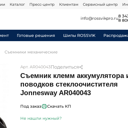
нии
Каталог
Пресс-центр
Клиентам
Сервисный центр
Ин
8 34
info@rossvikpro.ru
8 80
мент
Готовые решения
Шипы ROSSVIK
Распродаж
Съемники механические
Поделиться
Арт. AR040043
Съемник клемм аккумулятора 
поводков стеклоочистителя
Jonnesway AR040043
Скачать КП
Под заказ
Не нашли нужный?