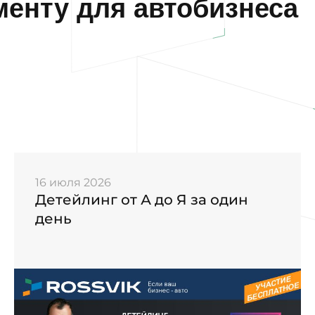
енту для автобизнеса
16 июля 2026
Детейлинг от А до Я за один
день