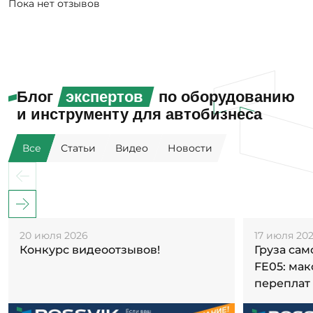
Пока нет отзывов
Блог
экспертов
по оборудованию
и инструменту для автобизнеса
Все
Статьи
Видео
Новости
20 июля 2026
17 июля 20
Конкурс видеоотзывов!
Груза са
FE05: ма
переплат