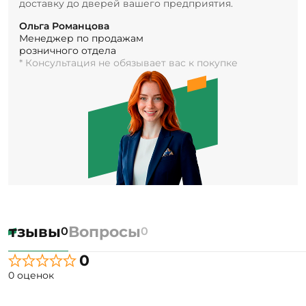
доставку до дверей вашего предприятия.
Ольга Романцова
Менеджер по продажам
розничного отдела
* Консультация не обязывает вас к покупке
Отзывы
Вопросы
0
0
0
0 оценок