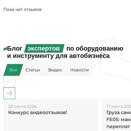
Пока нет отзывов
Блог
экспертов
по оборудованию
и инструменту для автобизнеса
Все
Статьи
Видео
Новости
20 июля 2026
17 июля 20
Конкурс видеоотзывов!
Груза са
FE05: ма
переплат