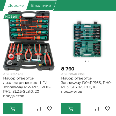
Дороже
В наличии
НОВЫЙ
17 660
8 760
Арт. PSV120S
Арт. D04PP16S
Набор отверток
Набор отверток
диэлектрических, ШГИ
Jonnesway D04PP16S, PH0-
Jonnesway PSV120S, PH0-
PH3, SL3.0-SL8.0, 16
PH2, SL2.5-SL8.0, 20
предметов
предметов
Екатеринбург: Мало