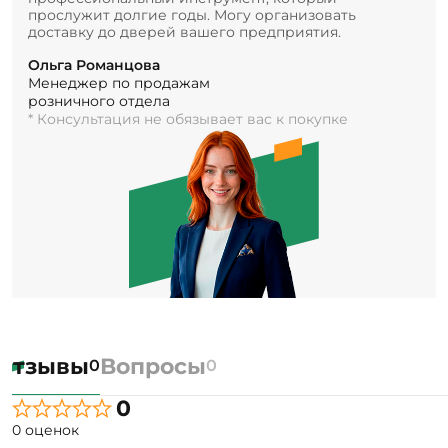
прослужит долгие годы. Могу организовать
доставку до дверей вашего предприятия.
Ольга Романцова
Менеджер по продажам
розничного отдела
* Консультация не обязывает вас к покупке
Отзывы
Вопросы
0
0
0
0 оценок