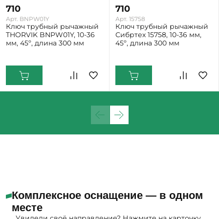
710
710
Арт. BNPW01Y
Арт. 15758
Ключ трубный рычажный
Ключ трубный рычажный
THORVIK BNPW01Y, 10-36
Сибртех 15758, 10-36 мм,
мм, 45º, длина 300 мм
45º, длина 300 мм
Екатеринбург: Мало
Екатеринбург: Мало
Комплексное оснащение — в одном
месте
Увидели своё направление? Нажмите на карточку,