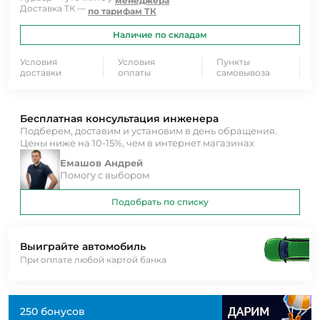
менеджера
Доставка ТК —
по тарифам ТК
Наличие по складам
Условия
Условия
Пункты
доставки
оплаты
самовывоза
Бесплатная консультация инженера
Подберем, доставим и установим в день обращения.
Цены ниже на 10-15%, чем в интернет магазинах
Емашов Андрей
Помогу с выбором
Подобрать по списку
Выиграйте автомобиль
При оплате любой картой банка
250 бонусов