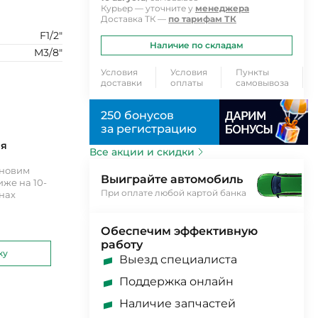
Курьер — уточните у
менеджера
Доставка ТК —
по тарифам ТК
F1/2"
Наличие по складам
M3/8"
Условия
Условия
Пункты
доставки
оплаты
самовывоза
250 бонусов
за регистрацию
ия
Все акции и скидки
ановим
Выиграйте автомобиль
же на 10-
При оплате любой картой банка
инах
Обеспечим эффективную
работу
ку
Выезд специалиста
Поддержка онлайн
Наличие запчастей