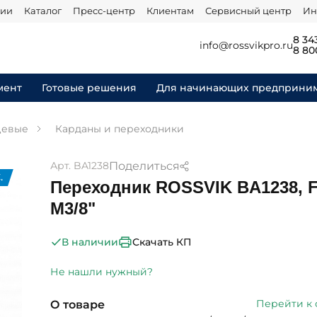
нии
Каталог
Пресс-центр
Клиентам
Сервисный центр
Ин
8 34
info@rossvikpro.ru
8 80
мент
Готовые решения
Для начинающих предприни
цевые
Карданы и переходники
Поделиться
Арт. BA1238
.
Переходник ROSSVIK BA1238, F1
M3/8"
Скачать КП
В наличии
Не нашли нужный?
Перейти к
О товаре