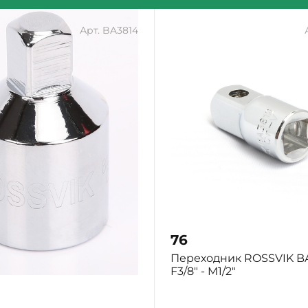
Арт. BA3814
76
ик ROSSVIK BA3814,
Переходник ROSSVIK BA
/4"
F3/8" - M1/2"
ург: Много
Екатеринбург: Много