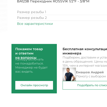
BA1238 Переходник ROSSVIK 1/2"F - 3/8"M
Размер резьбы 1
Размер резьбы 2
Все характеристики
Покажем товар
Бесплатная консультац
и ответим
инженера
на вопросы
Подберем, доставим и уст
Камеру включать
в день обращения. Цены ни
не понадобиться.
15%, чем в интернет магаз
Менеджер не будет
вас видеть.
Емашов Андрей
Помогу с выбором
Онлайн просмотр
Подобрать по спис