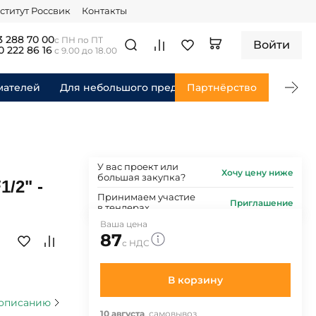
ститут Россвик
Контакты
3 288 70 00
с ПН по ПТ
Войти
0 222 86 16
с 9.00 до 18.00
мателей
Для небольшого предприятия
Партнёрство
Для федераль
У вас проект или
Хочу цену ниже
большая закупка?
/2" -
Принимаем участие
Приглашение
в тендерах
Ваша цена
87
с НДС
В корзину
 описанию
10 августа
, самовывоз