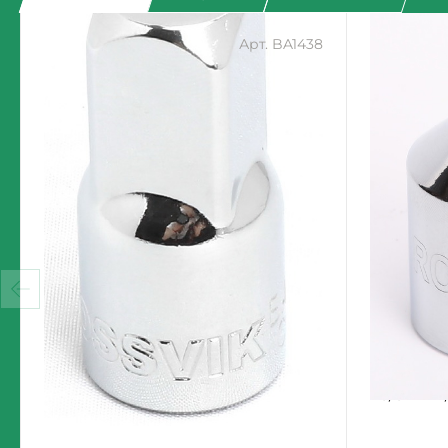
Арт. BA1438
51
55
Переходник ROSSVIK BA1438,
Переходн
F1/4" - M3/8"
F3/8" - M1
Екатеринбург: Много
Екатеринб