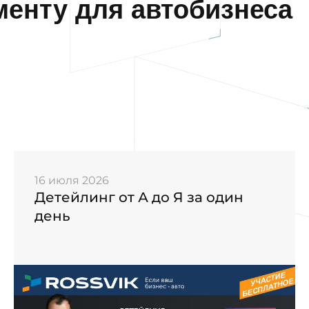
енту для автобизнеса
16 июля 2026
Детейлинг от А до Я за один
день