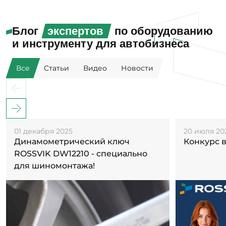
Блог
экспертов
по оборудованию
и инструменту для автобизнеса
Все
Статьи
Видео
Новости
01 декабря 2025
20 июля 20
Динамометрический ключ
Конкурс 
ROSSVIK DW12210 - специально
для шиномонтажа!