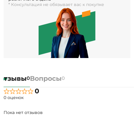
* Консультация не обязывает вас к покупке
Отзывы
Вопросы
0
0
0
0 оценок
Пока нет отзывов